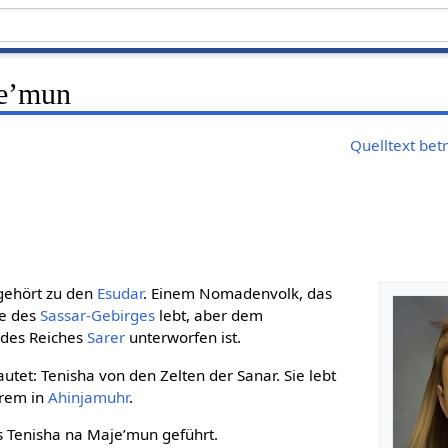
je’mun
Quelltext bet
gehört zu den
Esudar
. Einem Nomadenvolk, das
de des
Sassar-Gebirges
lebt, aber dem
des Reiches
Sarer
unterworfen ist.
utet: Tenisha von den Zelten der Sanar. Sie lebt
erem in
Ahinjamuhr
.
ls Tenisha na Maje’mun geführt.