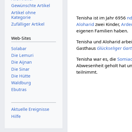
Gewünschte Artikel
Artikel ohne
Kategorie
Tenisha ist im Jahr 6956
n
Zufälliger Artikel
Aloharid
zwei Kinder,
Arde
eigenen Familien haben.
Web-Sites
Tenisha und Aloharid arbe
Gasthaus
Glückseliger Gar
Solabar
Die Lemuri
Tenisha war es, die
Somia
Die Aijnan
Abwesenheit geholt hat un
Die Sinar
teilnimmt.
Die Hütte
Waldburg
Ebutras
Aktuelle Ereignisse
Hilfe