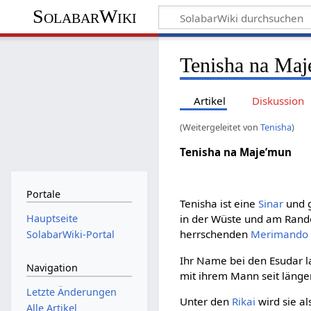
SolabarWiki
Tenisha na Ma
Artikel
Diskussion
(Weitergeleitet von
Tenisha
)
Tenisha na Maje’mun
Portale
Tenisha ist eine
Sinar
und 
Hauptseite
in der Wüste und am Ran
herrschenden
Merimando
SolabarWiki-Portal
Ihr Name bei den Esudar la
Navigation
mit ihrem Mann seit läng
Letzte Änderungen
Unter den
Rikai
wird sie a
Alle Artikel