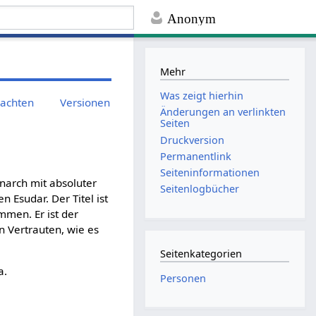
Anonym
Mehr
Was zeigt hierhin
rachten
Versionen
Änderungen an verlinkten
Seiten
Druckversion
Permanentlink
Seiten­informationen
narch mit absoluter
Seitenlogbücher
 Esudar. Der Titel ist
men. Er ist der
n Vertrauten, wie es
Seitenkategorien
a.
Personen