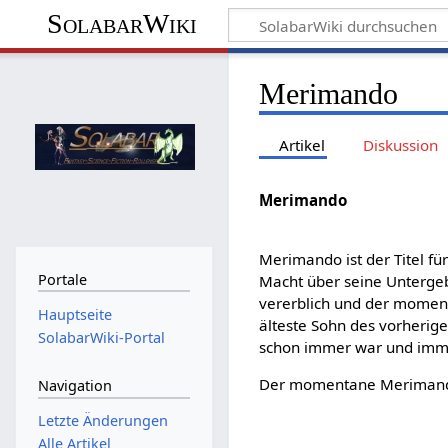
SolabarWiki
Merimando
Artikel
Diskussion
Merimando
Merimando ist der Titel fü
Portale
Macht über seine Untergebe
vererblich und der momen
Hauptseite
älteste Sohn des vorherig
SolabarWiki-Portal
schon immer war und imme
Der momentane Merimando
Navigation
Letzte Änderungen
Alle Artikel